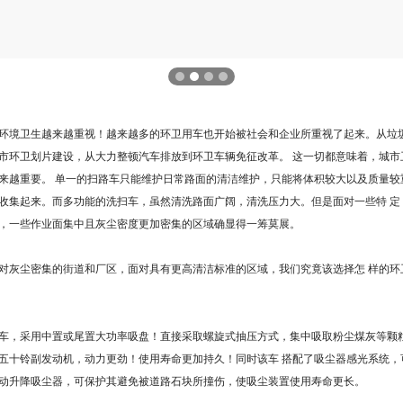
环境卫生越来越重视！越来越多的环卫用车也开始被社会和企业所重视了起来。从垃
市环卫划片建设，从大力整顿汽车排放到环卫车辆免征改革。 这一切都意味着，城市
来越重要。 单一的扫路车只能维护日常路面的清洁维护，只能将体积较大以及质量较
收集起来。而多功能的洗扫车，虽然清洗路面广阔，清洗压力大。但是面对一些特 定
，一些作业面集中且灰尘密度更加密集的区域确显得一筹莫展。
对灰尘密集的街道和厂区，面对具有更高清洁标准的区域，我们究竟该选择怎 样的环
车，采用中置或尾置大功率吸盘！直接采取螺旋式抽压方式，集中吸取粉尘煤灰等颗
五十铃副发动机，动力更劲！使用寿命更加持久！同时该车 搭配了吸尘器感光系统，
动升降吸尘器，可保护其避免被道路石块所撞伤，使吸尘装置使用寿命更长。