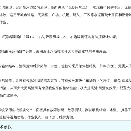
保洁车型，采用负压纯吸的原理，单向进风（无反吹气流），实现粉尘只进不出、无
5零排放。适用于城市道路、高架桥、广场、机场、码头、厂区等水泥混凝土路面和沥青
作业。
中置宽幅吸嘴由主吸+左、右边吸嘴组成，左、右边吸嘴还具有防撞避让功能。
吸嘴由液压油缸**升降，采用液压浮动技术可大大提高胶轮的使用寿命。
的箱体结构，滤筒拆卸维护简单、方便，垃圾箱采用倾斜板结构，卸料方便， 无需人
圆形滤筒，并设有气脉冲滤筒清灰装置，可有效分离吸尘车滤筒上的粉尘，避免 造成
污染，从而大大提高滤筒寿命及吸尘车的整体性能，极大提高滤 筒清灰效果；配置大
高作业效率。
系统采用集成模块化**，面板具有故障诊断、数字测试，副发动机转速、水温、 操作
监控等视频功能，作业状态一目了然，维护方便。
术参数  