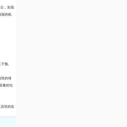
扬尘，实现
路面的机
工干预。
滤筒的堵
容量的垃
工况等的实