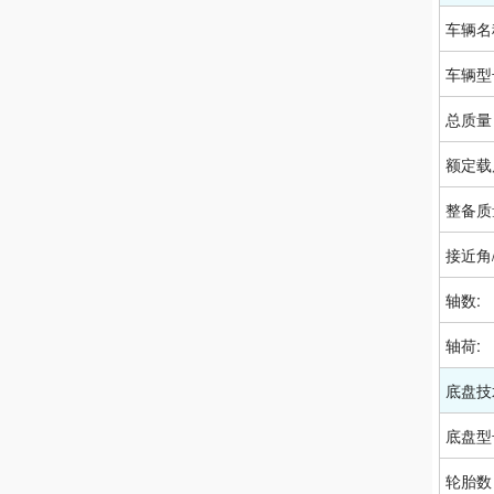
车辆名
车辆型
总质量
额定载
整备质
接近角
轴数:
轴荷:
底盘技
底盘型
轮胎数