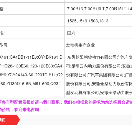
格:
 7.00R16,7.00R16LT,7.00R16LT 1
:
 1525,1519,1503,1613
准:
 国六
型号
发动机生产企业
K461;CA4DB1-11E6;CY4BK161;D
 东风朝阳朝柴动力有限公司;**汽
F1;Q28-130E60;H20-120E60;CA4
司;昆明云内动力股份有限公司;安徽
3E6;YCY24140-60;D20TCIF11;Q2
份有限公司;**汽车集团有限公司;
E60;ZD30D16-6N;M9T-600;Q23-1
股份有限公司;安徽全柴动力股份有限
型发动机有限公司;安徽全柴动力股
更多车型配置及报价请与我们联系，我们会根据您的需求为您选择最合适
的价格，欢迎来电咨询！
我们