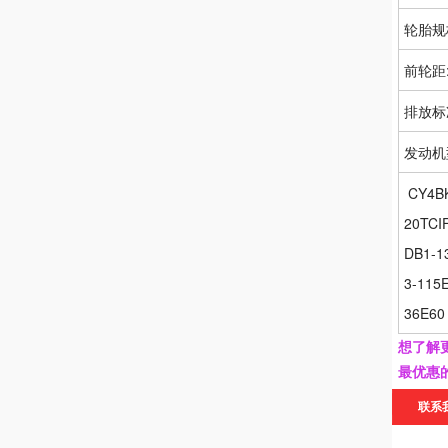
轮胎规
前轮距
排放标
发动机
 CY4B
20TCI
DB1-1
3-115
36E60
想了解
最优惠
联系