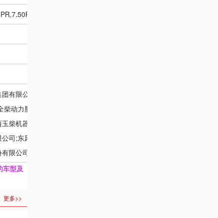
4PR,7.50R16LT 16PR
燃料种类:
后轮距:
排量(ml)
车集团有限公司;东风朝阳朝柴动力有限公
全柴动力股份有限公司;安徽全柴动力股
 3707;2207;3856;1999;2800;2
广西玉柴机器股份有限公司;昆明云内动力
2360;1999;2300;2953;2298;23
公司;东风轻型发动机有限公司;东风轻
份有限公司
的车型及
更多>>