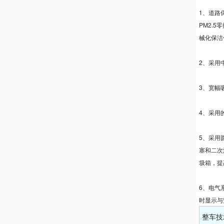
1、道路
PM2.
械化保洁
2、采用
3、宽幅
4、采用
5、采用
塞和二次
圾箱，提
6、电气
时显示与
整车技