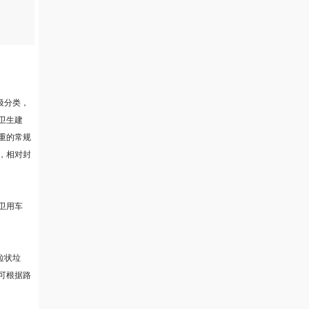
圾分类，
卫生建
重的常规
，相对封
卫用车
粒状垃
可根据路