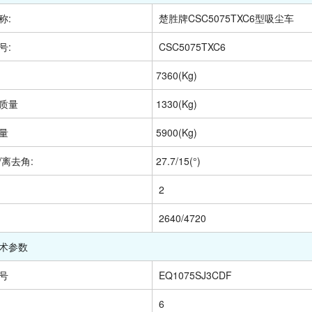
称:
 楚胜牌CSC5075TXC6型吸尘车
号:
 CSC5075TXC6
7360(Kg)
质量
1330(Kg)
量
5900(Kg)
/离去角:
27.7/15(°)
 2
 2640/4720
术参数
号
 EQ1075SJ3CDF
 6