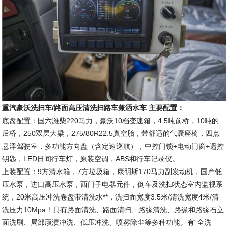
重汽豪沃洗扫车/路面高压清洗扫路车兼洒水车 主要配置：
底盘配置：国六潍柴220马力，豪沃10档变速箱，4.5吨前桥，10吨的
后桥，250双层大梁，275/80R22.5真空胎，带舒适的气囊座椅，四点
悬浮驾驶室，多功能方向盘（含定速巡航），中控门锁+电动门窗+遥控
钥匙，LED日间行车灯，原装空调，ABS和行车记录仪。
上装配置：9方清水箱，7方垃圾箱，康明斯170马力副发动机，国产低
压水泵，进口高压水泵，西门子电器元件，倒车及洗扫状态室内监视系
统，20米高压冲洗卷盘带清洗水**，洗扫面宽度3.5米/清洗宽度4米/清
洗压力10Mpa！具有路面清洗、路面清扫、路缘清洗、路缘和路缘石立
面洗刷、局部顽渍冲洗、低压冲洗、喷雾除尘等多种功能。有“全洗